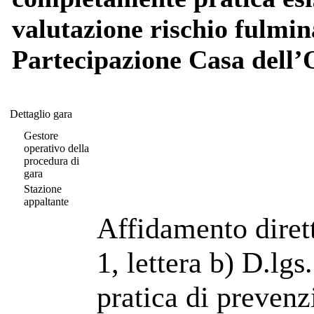
valutazione rischio fulmin
Partecipazione Casa dell’O
Dettaglio gara
Dettaglio gara
Gestore
operativo della
procedura di
gara
Stazione
appaltante
Affidamento diret
1, lettera b) D.lg
pratica di prevenz