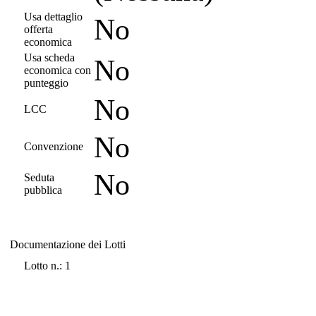
Usa dettaglio
No
offerta
economica
Usa scheda
No
economica con
punteggio
No
LCC
No
Convenzione
No
Seduta
pubblica
Documentazione dei Lotti
Documentazione dei Lotti
Lotto n.: 1