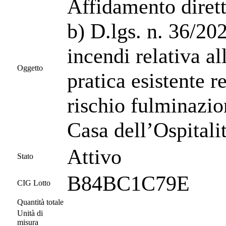
Affidamento dirett
b) D.lgs. n. 36/20
incendi relativa a
Oggetto
pratica esistente r
rischio fulminazio
Casa dell’Ospitali
Attivo
Stato
B84BC1C79E
CIG Lotto
Quantità totale
Unità di
misura